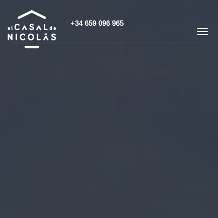
+34 659 096 965
TO
NAV